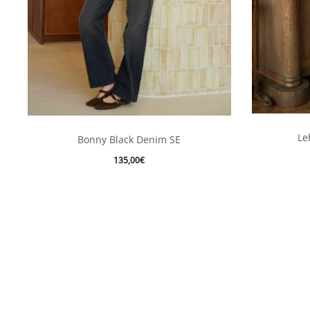
Ce
Le
Bonny Black Denim SE
produit
135,00
€
a
plusieurs
variations.
Les
options
peuvent
être
choisies