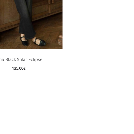
Ce
ha Black Solar Eclipse
produit
135,00
€
a
plusieurs
variations.
Les
options
peuvent
être
choisies