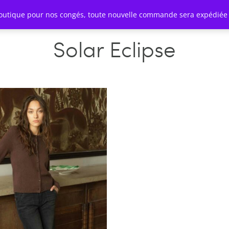
outique pour nos congés, toute nouvelle commande sera expédiée 
NTACT
Solar Eclipse