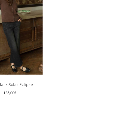
Ce
lack Solar Eclipse
produit
135,00
€
a
plusieurs
variations.
Les