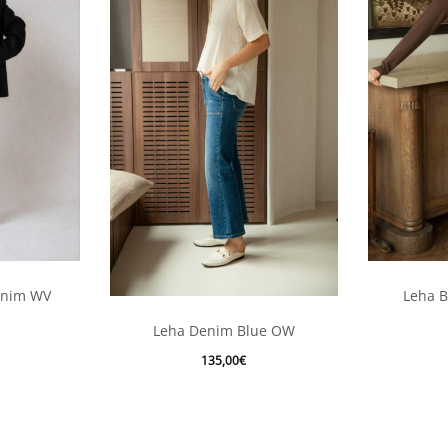
enim WV
Leha B
it
Ce
Leha Denim Blue OW
produit
135,00
€
eurs
a
tions.
plusieurs
variations.