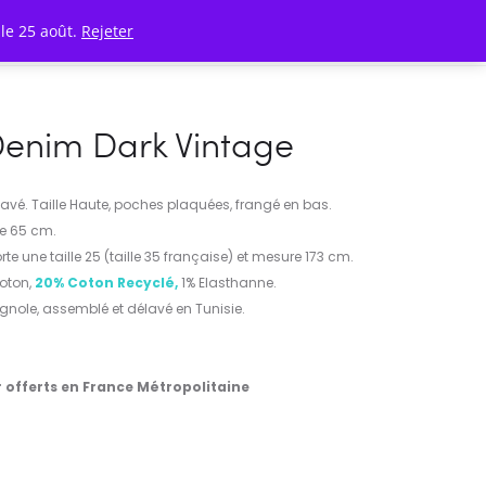
le 25 août.
Rejeter
Account
0
Denim Dark Vintage
avé. Taille Haute, poches plaquées, frangé en bas.
e 65 cm.
e une taille 25 (taille 35 française) et mesure 173 cm.
oton,
20% Coton Recyclé,
1% Elasthanne.
gnole, assemblé et délavé en Tunisie.
r offerts en France Métropolitaine