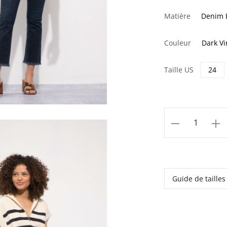
Matière
Denim 
Couleur
Dark Vi
Taille US
24
quantité
de
Ginger
Denim
Dark
Guide de tailles
Vintage