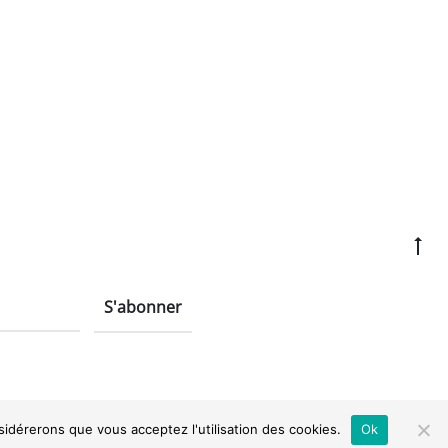
options
peuvent
être
choisies
sur
la
page
du
produit
Go
to
to
nsidérerons que vous acceptez l'utilisation des cookies.
Ok