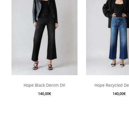
Ce
Ce
Hope Black Denim DV
Hope Recycled D
produit
produ
140,00
€
140,00
€
a
a
plusieurs
plusi
variations.
varia
Les
Les