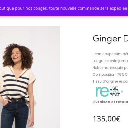
outique pour nos congés, toute nouvelle commande sera expédiée 
NTACT
Ginger 
Jean coupe slim dél
Longueur entrejamb
Notre mannequin port
Composition: 79% C
Tissu d’origine espa
Livraison et retou
135,00
€