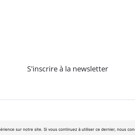
ns
Les
ent
options
peuvent
ies
être
choisies
sur
la
page
S'inscrire à la newsletter
it
du
produit
RGPD
POINTS DE VENTES
érience sur notre site. Si vous continuez à utiliser ce dernier, nous co