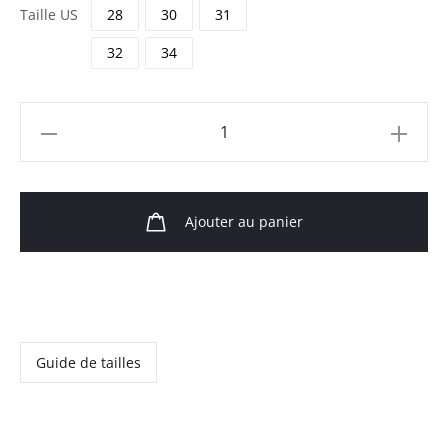
Taille US
28
30
31
32
34
quantité
de
Gisele
Blue
Ajouter au panier
Cashmere
RV
Guide de tailles