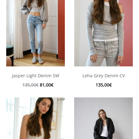
Jasper Light Denim SW
Leha Grey Denim CV
Le
Le
135,00
€
81,00
€
135,00
€
prix
prix
initial
actuel
était :
est :
135,00€.
81,00€.